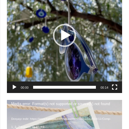
00:00
00:14
Video
Media error: Format(s) not supported or source(s) not found
oynatıcı
Dosyayı indir: https://www.kakoide.com/wp-content/uploads/2018/11/Comp-
1_2_7-kopyasi.mp4?_=3