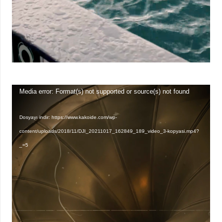
Video
Media error: Format(s) not supported or source(s) not found
oynatıcı
Dosyayı indir: https://www.kakoide.com/wp-
content/uploads/2018/11/DJI_20211017_162849_189_video_3-kopyasi.mp4?
_=5