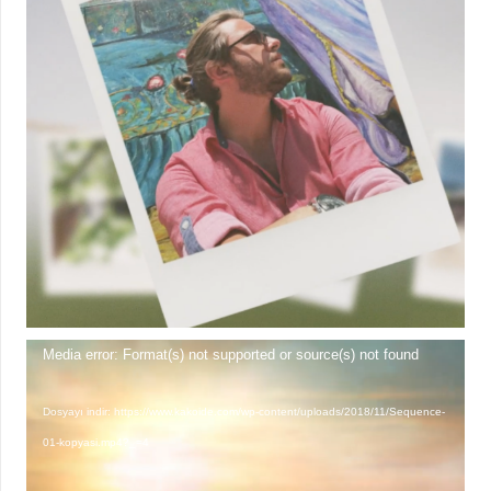
Video
Media error: Format(s) not supported or source(s) not found
oynatıcı
Dosyayı indir: https://www.kakoide.com/wp-content/uploads/2018/11/Sequence-
01-kopyasi.mp4?_=4